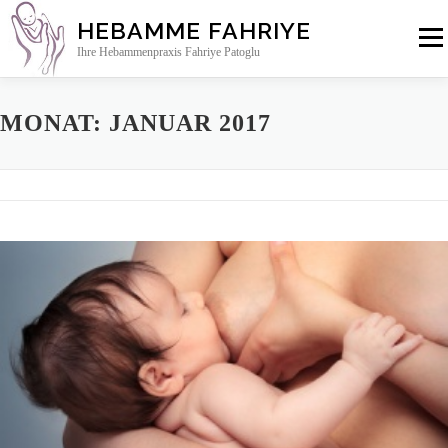
Zum
HEBAMME FAHRIYE
Inhalt
Menü
springen
Ihre Hebammenpraxis Fahriye Patoglu
MONAT:
JANUAR 2017