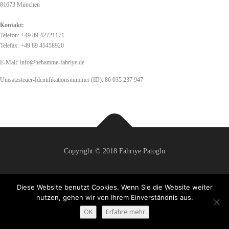
81673 München
Kontakt:
Telefon: +49 89 42721171
Telefax: +49 89 45458920
E-Mail: info@hebamme-fahriye.de
Umsatzsteuer-Identifikationsnummer (ID): 86 035 237 947
Copyright © 2018 Fahriye Patoglu
Diese Website benutzt Cookies. Wenn Sie die Website weiter
nutzen, gehen wir von Ihrem Einverständnis aus.
OK
Erfahre mehr